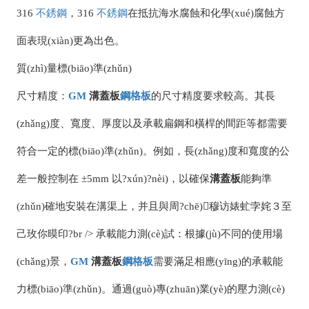
316
不銹鋼
，316
不銹鋼
在抵抗海水腐蝕和化學(xué)腐蝕方
面表現(xiàn)更為出色。
質(zhì)量標(biāo)準(zhǔn)
尺寸精度：
GM
溝蓋板
鋼格板
的尺寸精度要求較高。其長
(zhǎng)度、寬度、厚度以及承載扁鋼和橫桿的間距等都需要
符合一定的標(biāo)準(zhǔn)。例如，長(zhǎng)度和寬度的公
差一般控制在 ±5mm 以?xún)?nèi)，以確保
溝蓋板
能夠準
(zhǔn)確地安裝在溝渠上，并且與周?chē)穆访婊虻孛姹３至
己玫你暯印?br /> 承載能力測(cè)試：根據(jù)不同的使用場
(chǎng)景，
GM
溝蓋板
鋼格板
需要滿足相應(yīng)的承載能
力標(biāo)準(zhǔn)。通過(guò)專(zhuān)業(yè)的壓力測(cè)