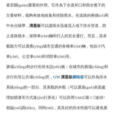
著至關(guān)重要的作用。它作為下水道井口和雨水篦子的
主要材料，能夠有效地收集和排除雨水。在道路的兩側(cè)和
中央分隔帶，
溝蓋板
可以讓雨水迅速流入地下排水管道，防
止道路積水，保障車(chē)輛和行人的安全通行。而且，其承
載能力可以適應(yīng)城市交通的各種車(chē)輛，包括小汽
車(chē)、公交車(chē)和消防車(chē)等。
廣場(chǎng)和步行街排水設(shè)施：在城市的廣場(chǎng)和
步行街等公共場(chǎng)所，
GM
溝蓋板
鋼格板
可以作為排水
系統(tǒng)的一部分。其美觀的外觀（可以通過(guò)表面處
理如噴漆等方式進(jìn)行美化）可以與周?chē)慕ㄖ途坝^
相協(xié)調(diào)。同時(shí)，其良好的排水性能可以避免廣