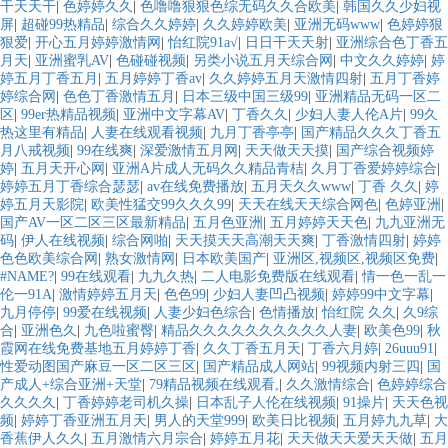
干天天干
|
色婷婷久久
|
色噜噜狠狠色综无码久久合欧美
|
韩国久久少妇视
屏
|
超碰99热精品
|
综合久久婷婷
|
久久婷婷欧美
|
亚洲无码www
|
色婷婷狠
狠爱
|
开心五月婷婷激情网
|
怡红院91a√
|
日日干天天射
|
亚洲综合色丁香五
月天
|
亚洲蜜乳AV
|
色碰碰视频
|
另类小说五月天综合网
|
中文久久婷婷
|
婷
婷五月丁香五月
|
五月婷婷丁香av
|
久久婷婷五月天激情四射
|
五月丁香婷
婷综合网
|
色色丁香激情五月
|
日本三级中国三级99
|
亚洲精品无码一区二
区
|
99er热精品视频
|
亚洲中文字幕AV
|
丁香久久
|
少妇人妻人伦A片
|
99久
热这里有精品
|
人妻在线观看视频
|
九月丁香亭亭
|
国产精品久久久丁香五
月八戒视频
|
99在线爽
|
深爱激情五月网
|
天天做天天摸
|
国产综合视频婷
婷
|
五月天开心网
|
亚洲A片成人无码久久精品青桔
|
久月丁香爱婷婷综合
|
婷婷五月丁香综合瑟瑟
|
av在线免费播放
|
五月天久久www
|
丁香 久久
|
婷
婷五月天影院
|
欧美性猛交99久久久99
|
天天在线天天综合网色
|
色婷亚洲
|
国产AV一区二区三区最新精品
|
五月色亚洲
|
五月婷婷天天色
|
九九亚洲无
码
|
伊人在线视频
|
综合网啪
|
天天摸天天高潮天天爽
|
丁香激情四射
|
婷婷
色色欧美综合网
|
熟女激情网
|
日本欧美国产
|
亚洲区,视频区,视频区免费
|
#NAME?
|
99在线观看
|
九九久热
|
二人电影免费版在线观看
|
情一色一乱一
伦一91A
|
激情婷婷五月天
|
色色99
|
少妇人妻凹凸视频
|
婷婷99中文字幕
|
九月停停
|
99爱在线视频
|
人妻少妇色综合
|
色情播放
|
怡红院 久久
|
久9综
合
|
亚洲色久
|
九色啦蜜臀
|
精品久久久久久久久久久久人妻
|
欧美色99
|
秋
霞网在线免费基地五月婷婷丁香
|
久久丁香五月天
|
丁香六月婷
|
26uuu91
|
性爱动图国产麻豆一区二区三区
|
国产精品成人网站
|
99视频内射三四
|
国
产成人+综合亚洲+天堂
|
79精品视频在线观看,
|
久久激情综合
|
色婷婷综合
久久久久
|
丁香婷婷老司机久操
|
日本乱子人伦在线视频
|
91操片
|
天天色视
频
|
婷婷丁香亚洲五月天
|
男人的天堂999
|
欧美日比视频
|
五月婷九九草
|
大
香蕉伊人久久
|
五月激情六月宗合
|
婷婷五月花
|
天天做天天爱天天做
|
五月