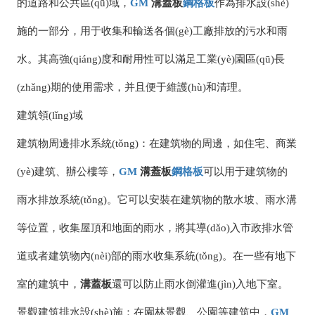
的道路和公共區(qū)域，
GM
溝蓋板
鋼格板
作為排水設(shè)
施的一部分，用于收集和輸送各個(gè)工廠排放的污水和雨
水。其高強(qiáng)度和耐用性可以滿足工業(yè)園區(qū)長
(zhǎng)期的使用需求，并且便于維護(hù)和清理。
建筑領(lǐng)域
建筑物周邊排水系統(tǒng)：在建筑物的周邊，如住宅、商業
(yè)建筑、辦公樓等，
GM
溝蓋板
鋼格板
可以用于建筑物的
雨水排放系統(tǒng)。它可以安裝在建筑物的散水坡、雨水溝
等位置，收集屋頂和地面的雨水，將其導(dǎo)入市政排水管
道或者建筑物內(nèi)部的雨水收集系統(tǒng)。在一些有地下
室的建筑中，
溝蓋板
還可以防止雨水倒灌進(jìn)入地下室。
景觀建筑排水設(shè)施：在園林景觀、公園等建筑中，
GM