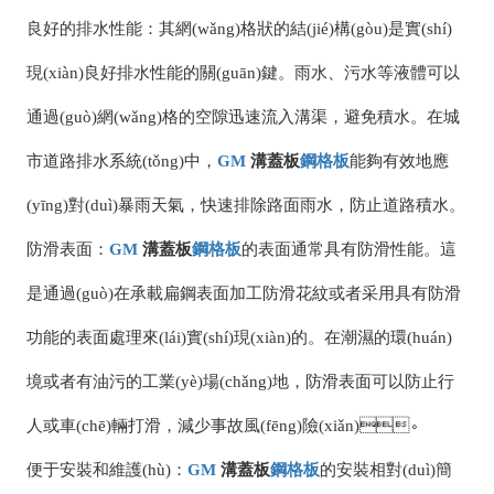
良好的排水性能：其網(wǎng)格狀的結(jié)構(gòu)是實(shí)
現(xiàn)良好排水性能的關(guān)鍵。雨水、污水等液體可以
通過(guò)網(wǎng)格的空隙迅速流入溝渠，避免積水。在城
市道路排水系統(tǒng)中，
GM
溝蓋板
鋼格板
能夠有效地應
(yīng)對(duì)暴雨天氣，快速排除路面雨水，防止道路積水。
防滑表面：
GM
溝蓋板
鋼格板
的表面通常具有防滑性能。這
是通過(guò)在承載扁鋼表面加工防滑花紋或者采用具有防滑
功能的表面處理來(lái)實(shí)現(xiàn)的。在潮濕的環(huán)
境或者有油污的工業(yè)場(chǎng)地，防滑表面可以防止行
人或車(chē)輛打滑，減少事故風(fēng)險(xiǎn)。
便于安裝和維護(hù)：
GM
溝蓋板
鋼格板
的安裝相對(duì)簡