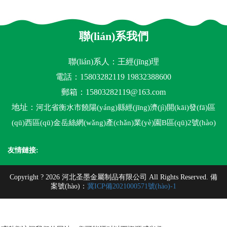
聯(lián)系我們
聯(lián)系人：王經(jīng)理
電話：15803282119 19832388600
郵箱：
15803282119@163.com
地址：
河北省衡水市饒陽(yáng)縣經(jīng)濟(jì)開(kāi)發(fā)區
(qū)西區(qū)金岳絲網(wǎng)產(chǎn)業(yè)園B區(qū)2號(hào)
友情鏈接:
Copyright ? 2026 河北圣墨金屬制品有限公司 All Rights Reserved. 備
案號(hào)：
冀ICP備2021000571號(hào)-1