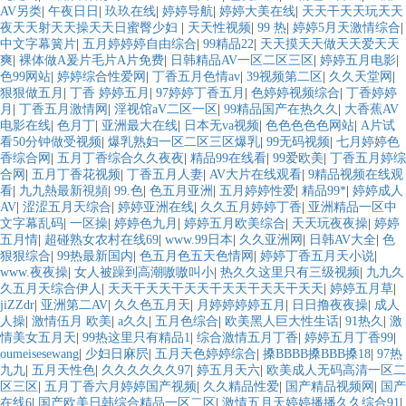
AV另类
|
午夜日日
|
玖玖在线
|
婷婷导航
|
婷婷大美在线
|
天天干天天玩天天
夜天天射天天操天天日蜜臀少妇
|
天天性视频
|
99 热
|
婷婷5月天激情综合
|
中文字幕簧片
|
五月婷婷婷自由综合
|
99精品22
|
天天摸天天做天天爱天天
爽
|
裸体做A爰片毛片A片免费
|
日韩精品AV一区二区三区
|
婷婷五月电影
|
色99网站
|
婷婷综合性爱网
|
丁香五月色情av
|
39视频第二区
|
久久天堂网
|
狠狠做五月
|
丁香 婷婷五月
|
97婷婷丁香五月
|
色婷婷视频综合
|
丁香婷婷
月
|
丁香五月激情网
|
淫视馆aV二区一区
|
99精品国产在热久久
|
大香蕉AV
电影在线
|
色月丁
|
亚洲最大在线
|
日本无va视频
|
色色色色色网站
|
A片试
看50分钟做受视频
|
爆乳熟妇一区二区三区爆乳
|
99无码视频
|
七月婷婷色
香综合网
|
五月丁香综合久久夜夜
|
精品99在线看
|
99爱欧美
|
丁香五月婷综
合网
|
五月丁香花视频
|
丁香五月人妻
|
AV大片在线观看
|
9精品视频在线观
看
|
九九熱最新視頻
|
99.色
|
色五月亚洲
|
五月婷婷性爱
|
精品99*
|
婷婷成人
AV
|
涩涩五月天综合
|
婷婷亚洲在线
|
久久五月婷婷丁香
|
亚洲精品一区中
文字幕乱码
|
一区操
|
婷婷色九月
|
婷婷五月欧美综合
|
天天玩夜夜操
|
婷婷
五月情
|
超碰熟女农村在线69
|
www.99日本
|
久久亚洲网
|
日韩AV大全
|
色
狠狠综合
|
99热最新国内
|
色五月色五天色情网
|
婷婷丁香五月天小说
|
www.夜夜操
|
女人被躁到高潮嗷嗷叫小
|
热久久这里只有三级视频
|
九九久
久五月天综合伊人
|
天天干天天干天天干天天干天天干天天
|
婷婷五月草
|
jiZZdr
|
亚洲第二AV
|
久久色五月天
|
月婷婷婷婷五月
|
日日撸夜夜操
|
成人
人操
|
激情伍月 欧美
|
a久久
|
五月色综合
|
欧美黑人巨大性生话
|
91热久
|
激
情美女五月天
|
99热这里只有精品1
|
综合激情五月丁香
|
婷婷五月丁香99
|
oumeisesewang
|
少妇日麻屄
|
五月天色婷婷综合
|
搡BBBB搡BBB搡18
|
97热
九九
|
五月天性色
|
久久久久久久97
|
婷五月天六
|
欧美成人无码高清一区二
区三区
|
五月丁香六月婷婷国产视频
|
久久精品性爱
|
国产精品视频网
|
国产
在线6
|
国产欧美日韩综合精品一区二区
|
激情五月天婷婷播播久久综合91
|