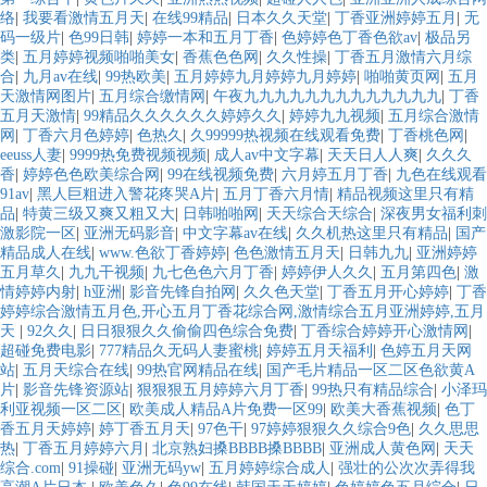
络
|
我要看激情五月天
|
在线99精品
|
日本久久天堂
|
丁香亚洲婷婷五月
|
无
码一级片
|
色99日韩
|
婷婷一本和五月丁香
|
色婷婷色丁香色欲av
|
极品另
类
|
五月婷婷视频啪啪美女
|
香蕉色色网
|
久久性操
|
丁香五月激情六月综
合
|
九月av在线
|
99热欧美
|
五月婷婷九月婷婷九月婷婷
|
啪啪黄页网
|
五月
天激情网图片
|
五月综合缴情网
|
午夜九九九九九九九九九九九九九
|
丁香
五月天激情
|
99精品久久久久久久婷婷久久
|
婷婷九九视频
|
五月综合激情
网
|
丁香六月色婷婷
|
色热久
|
久99999热视频在线观看免费
|
丁香桃色网
|
eeuss人妻
|
9999热免费视频视频
|
成人av中文字幕
|
天天日人人爽
|
久久久
香
|
婷婷色色欧美综合网
|
99在线视频免费
|
六月婷五月丁香
|
九色在线观看
91av
|
黑人巨粗进入警花疼哭A片
|
五月丁香六月情
|
精品视频这里只有精
品
|
特黄三级又爽又粗又大
|
日韩啪啪网
|
天天综合天综合
|
深夜男女福利刺
激影院一区
|
亚洲无码影音
|
中文字幕av在线
|
久久机热这里只有精品
|
国产
精品成人在线
|
www.色欲丁香婷婷
|
色色激情五月天
|
日韩九九
|
亚洲婷婷
五月草久
|
九九干视频
|
九七色色六月丁香
|
婷婷伊人久久
|
五月第四色
|
激
情婷婷内射
|
h亚洲
|
影音先锋自拍网
|
久久色天堂
|
丁香五月开心婷婷
|
丁香
婷婷综合激情五月色,开心五月丁香花综合网,激情综合五月亚洲婷婷,五月
天
|
92久久
|
日日狠狠久久偷偷四色综合免费
|
丁香综合婷婷开心激情网
|
超碰免费电影
|
777精品久无码人妻蜜桃
|
婷婷五月天福利
|
色婷五月天网
站
|
五月天综合在线
|
99热官网精品在线
|
国产毛片精品一区二区色欲黄A
片
|
影音先锋资源站
|
狠狠狠五月婷婷六月丁香
|
99热只有精品综合
|
小泽玛
利亚视频一区二区
|
欧美成人精品A片免费一区99
|
欧美大香蕉视频
|
色丁
香五月天婷婷
|
婷丁香五月天
|
97色干
|
97婷婷狠狠久久综合9色
|
久久思思
热
|
丁香五月婷婷六月
|
北京熟妇搡BBBB搡BBBB
|
亚洲成人黄色网
|
天天
综合.com
|
91操碰
|
亚洲无码yw
|
五月婷婷综合成人
|
强壮的公次次弄得我