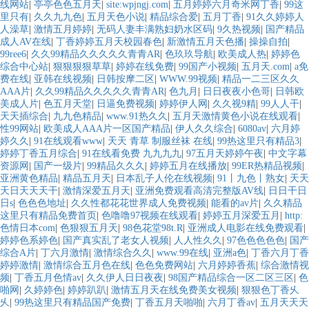
线网站
|
亭亭色色五月天
|
site:wpjngj.com
|
五月婷婷六月奇米网丁香
|
99这
里只有
|
久久九九色
|
五月天色小说
|
精品综合爱
|
五月丁香
|
91久久婷婷人
人澡草
|
激情五月婷婷
|
无码人妻丰满熟妇奶水区码
|
9久热视频
|
国产精品
成人AV在线
|
丁香婷婷五月天校园春色
|
新激情五月天色播
|
操操自拍
|
99ree6
|
久久99精品久久久久久青青AR
|
色玖玖导航
|
欧美成人热
|
婷婷色
综合中心站
|
狠狠狠狠草草
|
婷婷在线免费
|
99国产小视频
|
五月天.com
|
a免
费在线
|
亚韩在线视频
|
日韩按摩二区
|
WWW.99视频
|
精品一二三区久久
AAA片
|
久久99精品久久久久久青青AR
|
色九月
|
日日夜夜小色哥
|
日韩欧
美成人片
|
色五月天堂
|
日逼免费视频
|
婷婷伊人网
|
久久视9精
|
99人人干
|
天天插综合
|
九九色精品
|
www.91热久久
|
五月天激情黄色小说在线观看
|
性99网站
|
欧美成人AAA片一区国产精品
|
伊人久久综合
|
6080av
|
六月婷
婷久久
|
91在线观看www
|
天天 青草 制服丝袜 在线
|
99热这里只有精品3
|
婷婷丁香五月综合
|
91在线看免费 九九九九
|
97五月天婷婷午夜
|
中文字幕
资源网
|
国产一级片
|
99精品久久久
|
婷婷五月在线播放
|
99ER热精品视频
|
亚洲黄色精品
|
精品五月天
|
日本乱子人伦在线视频
|
91丨九色丨熟女
|
天天
天日天天天干
|
激情深爱五月天
|
亚洲免费观看高清完整版AV线
|
日日干日
日s
|
色色色地址
|
久久性都花花世界成人免费视频
|
能看的av片
|
久久精品
这里只有精品免费首页
|
色噜噜97视频在线观看
|
婷婷五月深爱五月
|
http:
色情日本com
|
色狠狠五月天
|
98色花堂98t.R
|
亚洲成人电影在线免费观看
|
婷婷色系婷色
|
国产真实乱了老女人视频
|
人人性久久
|
97色色色色色
|
国产
综合A片
|
丁六月激情
|
激情综合久久
|
www.99在线
|
亚洲a色
|
丁香六月丁香
婷婷激情
|
激情综合五月色在线
|
色色免费网站
|
六月婷婷香蕉
|
综合激情视
频
|
丁香五月色情av
|
久久伊人日日夜夜
|
98国产精品综合一区二区三区
|
色
啪网
|
久婷婷色
|
婷婷趴趴
|
激情五月天在线免费美女视频
|
狠狠色丁香乆
乆
|
99热这里只有精品国产免费
|
丁香五月天啪啪
|
六月丁香av
|
五月天天天