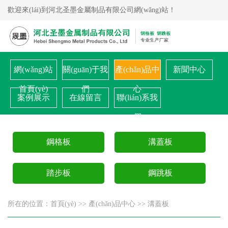
歡迎來(lái)到河北圣墨金屬制品有限公司網(wǎng)站！
網(wǎng)站
關(guān)于我
產(chǎn)品中
新聞中心
首頁(yè)
們
心
案例展示
在線留言
聯(lián)系我
們
鋼格板
溝蓋板
踏步板
鋼跳板
所在的位置：
首頁(yè)
>>
產(chǎn)品中心
>>
溝蓋板