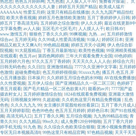
热思思
|
色色五月婷婷网
|
九九色图
|
人人操人人干AV
|
免费看片操逼
|
。久
久久久久久久久久久久久人妻
|
婷婷五月天国产精品
|
欧美成人猛片
AAAAAAA
|
性爱五月婷
|
这里只有精品在线播放
|
久久九九国产精品怡红
院
|
欧美大香蕉视频
|
婷婷五月色激情欧美激情
|
五月丁香婷婷伊人日韩
|
婷
婷五月丁香高清无码
|
五月婷婷之综合激情
|
伊人久久婷
|
最近在线更新8中
文字幕免费
|
av人人操
|
五区毛片七区毛片
|
人人摸人人干
|
欧日韩AV
|
www.激情五月
|
狠狠色丁香久久久婷
|
99爽视频
|
九热...av
|
五月婷婷激情
综合av
|
五月婷无码
|
久久99成人性爱高清视频
|
91操人
|
婷婷区日本
|
亚洲
精品又粗又大又爽A片
|
99色精品视频
|
婷婷五月天小说网
|
伊人色综合影
院视频
|
91大屁股精品
|
丁香五月最新地址
|
欧美性色视频
|
99亚洲精美视频
在线观看
|
色五月av
|
第四色网婷婷
|
三年大片观看免费大全国
|
69色婷婷
|
五月婷婷六月色
|
97久久五月丁香婷婷
|
天天天久久人人人合
|
婷综合六月
|
日韩无码色色
|
久久日曰
|
亚洲激情精品
|
7777久久亚洲中文字幕
|
五月婷婷
色激情
|
超碰免费电影
|
色五月婷婷很很操
|
91xxxx九色
|
播五月,色五月,开
心五月播放器
|
日本操片
|
久久婷婷五月综合色奶水99啪
|
AV在线免费播放
|
久久性爱视频
|
五月伊人综合
|
国产亚洲精品久久一区二区三区
|
色婷婷丁
香五月观看
|
国产毛片精品一区二区色欲黄A片
|
能看的av片
|
7777国产盗
摄农村女人
|
五月婷婷激情综合拍
|
1024在线观看免费视频
|
亚洲最大激情
无码
|
日韩视频女神99
|
久超超碰
|
久久机热这里只有精品免费视频
|
乱色
色色
|
久久久九九九 99
|
女主播扒开屁股给粉丝看尿口
|
五月丁香六月成人
|
五月天婷婷影院
|
色色99色色
|
色五月五月婷婷
|
婷婷色日本
|
国产91在线视
频
|
高清无码入口
|
五月丁香久久网
|
五月综合视频
|
九九热99精品在线
|
青
青久久91
|
久久九精品
|
99re久久
|
成人免费120分钟啪啪
|
五月丁香六月婷
婷手机无线
|
91九色 熟
|
久久综合久色欧美综合狠狠
|
亚洲小视频免费播放
|
专区无日本视频高清8
|
99热这里只有精品官网
|
97色精品视频
|
天天干天天