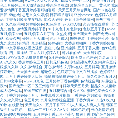
狠干
|
se99视频
|
www久久久久久久97
|
精品人妻一区二区
|
激情色五月天
|
色五月婷婷五月天激情综合
|
香蕉综合在线
|
激情综合五月.....
|
黄色笑话深
爱激情网丁香五月婷婷啪啪啪啪啪
|
天天五月天综合网址
|
国产97色在线 |
日韩
|
99热免
|
思思久久久婷婷
|
日韩精品电影
|
亚洲sesesese
|
色婷婷六月精
品
|
丁香五月欧美午夜视频
|
91久久婷婷
|
色五月综合激情网
|
99热丁香五
月
|
久久亚洲网
|
婷婷婷婷色
|
91色综合
|
97人碰人操
|
久99热在线观看
|
七七
九九色色
|
激情五月婷婷丁香
|
91丨九色丨东北熟女
|
色欲五月丁香
|
www.
五月婷婷.com
|
五月婷婷 六月丁香
|
久热免费
|
天天爽天天
|
国产免费av网
站
|
欧美久热
|
婷婷五月天BBw
|
色五月成人
|
99热香港
|
丁香婷婷性爱
|
激情
九九这里只有精品
|
九热精品
|
婷婷碰碰
|
大香蕉啪啪网
|
丁香六月婷婷姐
网
|
中文字幕在线播放视频
|
超碰九热
|
亚洲操操
|
五月丁香人妻
|
色99在线
观看
|
四川操逼站
|
丁香六月 婷婷六月
|
可以看的AV
|
天天射影院
|
2015WWW永久免费观看播放
|
5月婷婷综合
|
欧美成人色婷婷
|
九九av
|
9 1
A v久久久
|
香蕉婷婷色五月
|
日韩无码色色
|
少妇高潮A片无套内谢麻豆传
|
狠狠久久婷
|
久久激情综合
|
开心激情站
|
刘玥av在线
|
五月婷网
|
五月激情
婷婷开心
|
天天插天天爱
|
超碰色女
|
色婷婷丁香中文在线播放
|
色婷精品
91
|
五月丁香婷婷伊人日韩
|
操操操操操操婷婷五月天
|
情久久综合五月天
|
日韩中文字幕
|
www.91九色
|
五月婷婷丁香色播网
|
色情综合网
|
97碰操
|
初
夜av
|
国产免费一区二区三州老师F1F1
|
婷婷天天五月天
|
精品久久人妻热
|
成人综合网站
|
99国产97在线,
|
五月花综合网
|
久久Xx
|
狠狠色综合久久久
久
|
丁香六月婷婷五月天
|
免费观看大片视频 丁香婷婷 六月欧美
|
操操啪
|
久久永久网址
|
色五月大
|
九月色婷婷综合亚洲
|
丁香六月av
|
99热99久久
|
99热 在线播放
|
天天拍久久
|
五月丁香777
|
91人人澡人人爽人人看
|
韩国三
级五月天婷婷。
|
精品一二三区久久AAA片
|
日本色婷婷
|
开心激情婷婷
|
97超碰9久热婷婷热
|
五月婷婷丁香五月亚洲色
|
狠狠丁香
|
国产综合婷婷
|