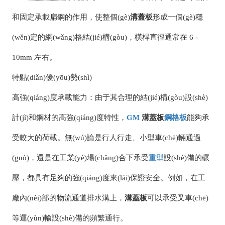
和固定承載扁鋼的作用，使整個(gè)
溝蓋板
形成一個(gè)穩
(wěn)定的網(wǎng)格結(jié)構(gòu)，橫桿直徑通常在 6 -
10mm 左右。
特點(diǎn)優(yōu)勢(shì)
高強(qiáng)度承載能力：由于其合理的結(jié)構(gòu)設(shè)
計(jì)和鋼材的高強(qiáng)度特性，
GM
溝蓋板
鋼格板
能夠承
受較大的荷載。無(wú)論是行人行走、小型車(chē)輛通過
(guò)，還是在工業(yè)場(chǎng)合下承受
重型
設(shè)備的碾
壓，都具有足夠的強(qiáng)度來(lái)保證安全。例如，在工
廠內(nèi)部的物流通道排水溝上，
溝蓋板
可以承受叉車(chē)
等運(yùn)輸設(shè)備的頻繁通行。