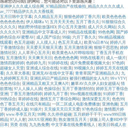
感谢您访问我们的网站，您可能还对以下资源感兴趣：
亚洲伊人久久成人综合网_97精品国自产在线偷拍_精品久久久久久成人
av_7777精品伊久久久大香线蕉
五月日韩中文字幕
|
久久精品五月天
|
狠狠色婷婷丁香六月
|
欧美色色色色
色色色色色色
|
伊人喵咪a V
|
五月天天天色
|
五月丁香久久
|
91狠狠综合久
久久久久
|
艳妇野外情欲放荡HD
|
开心五月天激情
|
成人片久久网站
|
久久
久久久久97
|
亚洲精品中文字幕成人片
|
99精品在线观看
|
99色色网
|
国产婷
婷色综合AV蜜臀AV
|
成人国产综合
|
99操
|
六月丁香久久
|
99ri精品视频在
线观看
|
色五月超碰
|
人人摸人人
|
色五月天成人
|
欧美Va日本Va
|
婷婷八月
丁香激情综合
|
天天爱天天狠天天透
|
五月天激情亚洲
|
狠狠干思思热
|
婷婷
激情社区
|
人人草开心五月天
|
欧美黄色AA片哗啦啦啦
|
丁香五月手机在
线
|
五月激情天
|
天天爽天天日
|
色色色色色网
|
99热在线看片
|
成人一级片
|
激情四射婷婷
|
色婷婷九月
|
91婷婷在线
|
成片免费观看视频大全
|
97色婷
|
超碰女人天堂
|
亚洲成人综合在线
|
91欧美
|
99视频久久
|
婷婷五月天在线观
看
|
久久草大香蕉
|
亚洲无AV在线中文字幕
|
青青草国产亚洲精品久久
|
九
九婷婷网五月天
|
亚洲乱码日产精品BD
|
被强行糟蹋的女人A片
|
99∨VTV
|
色色色综合
|
亚洲精品又粗又大又爽A片
|
嫩草AV久久伊人妇女超级A
|
情
欲禁地
|
97人人操人人插
|
色操综合
|
五月丁香激情怕怕
|
婷婷五月丁香综合
亚洲
|
丁香五月激情婷婷
|
婷婷九月丁香
|
99re视频在线播放
|
91婷婷丁香
|
99热综合
|
草婷婷在线
|
激情五月丁香综合网站
|
激情深爱五月天
|
色色99
|
色丁香五月天
|
在线只有精品
|
一区二区成人电影免费播放
|
亚洲色频
|
五月
丁香婷婷成人版
|
91操片
|
天天操天天日天天爱
|
97色色综合
|
激情图片婷
婷
|
www.亭亭五月天
|
99网
|
久久停停超碰
|
五月婷婷干干干
|
www999日韩
精品
|
97人人射
|
26UUU亚洲欧美
|
熟女激情五月天
|
驯服上司人妻HD中字
日本
|
另类 在线
|
九九热免费
|
中文字幕在线免费看线人
|
欧美日韩成人在