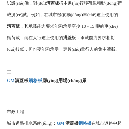
試設(shè)備，對(duì)
溝蓋板
樣本進(jìn)行靜荷載和動(dòng)荷
載測(cè)試。例如，在城市機(jī)動(dòng)車(chē)道上使用的
溝蓋板
，其承載能力要求能夠承受至少 10 - 15 噸的車(chē)
輛荷載，而在人行道上使用的
溝蓋板
，承載能力要求相對
(duì)較低，但也要能夠承受一定數(shù)量行人的集中荷載。
三、
GM
溝蓋板
鋼格板
應(yīng)用場(chǎng)景
市政工程
城市道路排水系統(tǒng)：
GM
溝蓋板
鋼格板
在城市道路中起