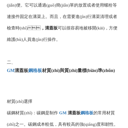
(jiǎn)便。它可以通過(guò)簡(jiǎn)單的放置或者使用螺栓等
連接件固定在溝渠上。而且，在需要進(jìn)行溝渠清理或者
檢查時(shí)，
溝蓋板
可以很容易地被移開(kāi)，方便
維護(hù)人員進(jìn)行操作。
二、
GM
溝蓋板
鋼格板
材質(zhì)與質(zhì)量標(biāo)準(zhǔn)
材質(zhì)選擇
碳鋼材質(zhì)：碳鋼是制作
GM
溝蓋板
鋼格板
的常用材質
(zhì)之一。碳鋼成本較低，具有較高的強(qiáng)度和韌性。