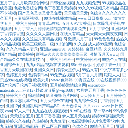
五月丁香六月欧美综合网站
|
日韩爱操视频
|
九九视频免费
|
99视频极品在
线香蕉
|
色欲色香综合网
|
色丁香五月天婷婷
|
99久久99视频只有精品
|
美国
不卡视频
|
国产又色又爽又黄又免费
|
天天插天天爱
|
色综合久久久久久久
久五月
|
人妻操逼视频。
|
99热在线播放精品
|
www.日日夜夜.com
|
激情文
学五月丁香六月婷婷
|
青青草a在线
|
五月天AV大香蕉
|
日本爆乳片手机在
线播放
|
五月丁香六月婷婷激情视频在线观看免费
|
五月丁香色
|
亚洲狠狠
丁香婷婷香蕉
|
久久久久人妻网址
|
在线只有精品
|
天天爽天天爽夜夜爽
|
日
本久久视频
|
久久这里只有精品视频15
|
激情六月丁香
|
99色色色色
|
热热久
久精品视频
|
欧美三级欧美一级
|
91怕怕网
|
91久热
|
成人婷99最新
|
色综合
色
|
久久久精品人妻录
|
亚洲avjiujiur91
|
91婷婷搞
|
麻豆精品
|
久久婷婷九月
国产精品
|
欧美婷婷
|
影视av久久久噜噜噜噜噜三级
|
激情五月天www
|
国
产精品久久在线观看技巧
|
丁香六月狠狠干
|
中文婷婷狠狠
|
99热个人在线
|
亚洲综合五月
|
九九re精品视频在线观看
|
99re最新地址
|
婷婷丁香一月
|
丁
香五月天欧洲在线
|
亚洲久久日
|
婷婷天堂伊人
|
99热只有
|
中文字幕有多少
字
|
色婷五月天
|
色婷婷日本
|
99免费热视频
|
5月丁香六月情
|
狠狠人人
|
思
思热99er在线视频
|
欧美六月
|
www,色婷婷
|
99资源在线
|
99在线视频操999
|
国产伦亲子伦亲子视频观看
|
五月婷婷激情综合网
|
enecarbon-
materials.com污K127封锁请涟系@wip1688
|
六月婷五月丁香
|
色色色色色
热
|
婷婷六月色
|
综激情网
|
影音先锋毛片网站
|
天天操五月天
|
五月婷婷色
白丝
|
麻豆忘忧草午夜
|
五月天综合在线网
|
九九综合久久
|
丁香婷婷五月
份
|
亚洲12p
|
亚洲乱码日产精品BD
|
天天色综网
|
久久xxxx
|
www.日日夜
夜.com
|
97人人干
|
九九热在线视频观看
|
91viP在线看
|
草一草avb
|
999婷婷
综合
|
天天综合五月
|
五月丁香香蕉
|
伊人五月天在线
|
婷婷99狠狠躁天天
躁
|
婷婷永久在线
|
久热婷婷
|
九九無妻
|
少妇高潮呻吟A片免费看软件
|
九
九无码
|
亚洲日韩乱码一区二区三区四区
|
色优久久
|
99情色五月天
|
亚洲