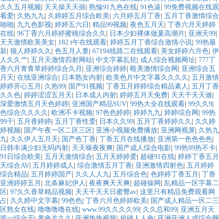
久久五月视频
|
天天操天天插
|
熟惀91九色在线
|
91色逼
|
99免费视频在线观
看爱
|
久热九九
|
久婷婷五月综合欧美
|
六月婷五月丁香
|
五月丁香激情综合
啪啪
|
九九色影视
|
婷婷五六日
|
精品99视频
|
夜色五月天
|
丁香六月天婷婷
在线
|
96丁香六月婷婷蜜桃综合久久
|
日本少妇裸体做爰高潮片
|
亚洲天99
|
天天激情欧美美女
|
182.t午在线观看
|
婷婷五月丁香综合激情小说
|
99热最
新
|
狼人婷婷久久
|
色五月人妻
|
67194线路二在线观看
|
美女婷婷六月色
|
伊
人久久艹
|
五月天激情四射网站
|
中文字幕乱轮
|
成人综合视频网址
|
777丁
香六月青青草婷婷综合久月
|
亚洲综合婷婷
|
殴美激情综合网
|
亚洲综合五
月天
|
在线亚洲综合
|
日本熟女内射
|
欧美色片中文字幕久久久久
|
五月激情
婷婷开心五月
|
久热99
|
国产91视频
|
丁香五月婷婷综合精品素人
|
五月丁香
久久色
|
婷婷涩涩五月天
|
日本成人内射
|
婷婷五月天免费
|
天天干天天做
|
深爱激情五月天色婷婷
|
亚洲国产精品SUV
|
99热大全在线观看
|
99久久9
|
色综合久久久久
|
欧洲不卡视频
|
97色色婷婷
|
婷婷九九
|
婷婷综合网
|
99热
99干
|
五月香婷婷
|
五月丁香性爱
|
日本久久99
|
五月丁香婷婷久久
|
久久婷
婷视频
|
国产午夜一区二区三区
|
亚洲小视频免费播放
|
亚洲网视屏
|
久热九
九
|
久久伊人五月天
|
国产色丁香
|
丁香五月在线播放
|
亚洲第一色色色色
|
日韩丰满少妇无码内射
|
天天噪夜夜爽
|
国产成人综合电影
|
99热99热不卡
|
91日综合欧美
|
五月天激情综合
|
五月天婷婷爱
|
超碰91在线
|
婷婷丁香五月
天综合AV
|
五月婷婷成人
|
综合激情五月丁香
|
亚洲激情四射色
|
五月婷婷
综合精品
|
五月婷婷国产
|
久久人人九
|
五月综合色
|
色婷婷丁香五月
|
丁香
亚洲婷婷五月
|
北条麻妃伊人
|
夜夜爽天天爽
|
超碰操网
|
乱精品一区字幕二
区
|
97久久香草精品视频
|
天天干天天日蜜臀av
|
这里只有精品免费观看网
占
|
久久婷中文字幕
|
99色色
|
丁香六月色婷婷欧美
|
国产成人精品一区二三
区熟女在线
|
噜噜噜噜在线
|
www.99久久久久99
|
久久总和99
|
亚洲五月天
第一综合干
|
黄色片久久
|
亚洲热热视频
|
超碰人人色
|
亚洲亚洲人成综合网