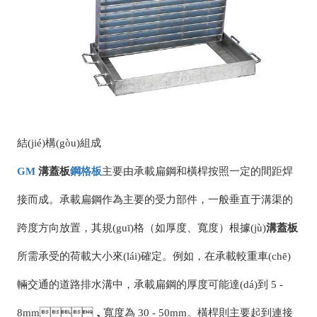
結(jié)構(gòu)組成
GM
溝蓋板
鋼格板
主要由承載扁鋼和橫桿按照一定的間距焊
接而成。承載扁鋼作為主要的受力部件，一般垂直于溝渠的
跨度方向放置，其規(guī)格（如厚度、寬度）根據(jù)
溝蓋板
所需承受的荷載大小來(lái)確定。例如，在承載較重車(chē)
輛交通的道路排水溝中，承載扁鋼的厚度可能達(dá)到 5 -
8mm，寬度為 30 - 50mm。橫桿則主要起到連接