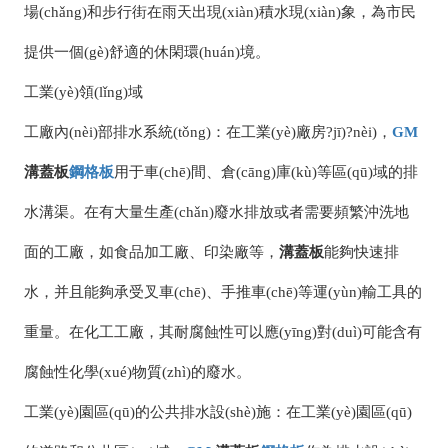
場(chǎng)和步行街在雨天出現(xiàn)積水現(xiàn)象，為市民
提供一個(gè)舒適的休閑環(huán)境。
工業(yè)領(lǐng)域
工廠內(nèi)部排水系統(tǒng)：在工業(yè)廠房?jī)?nèi)，
GM
溝蓋板
鋼格板
用于車(chē)間、倉(cāng)庫(kù)等區(qū)域的排
水溝渠。在有大量生產(chǎn)廢水排放或者需要頻繁沖洗地
面的工廠，如食品加工廠、印染廠等，
溝蓋板
能夠快速排
水，并且能夠承受叉車(chē)、手推車(chē)等運(yùn)輸工具的
重量。在化工工廠，其耐腐蝕性可以應(yīng)對(duì)可能含有
腐蝕性化學(xué)物質(zhì)的廢水。
工業(yè)園區(qū)的公共排水設(shè)施：在工業(yè)園區(qū)