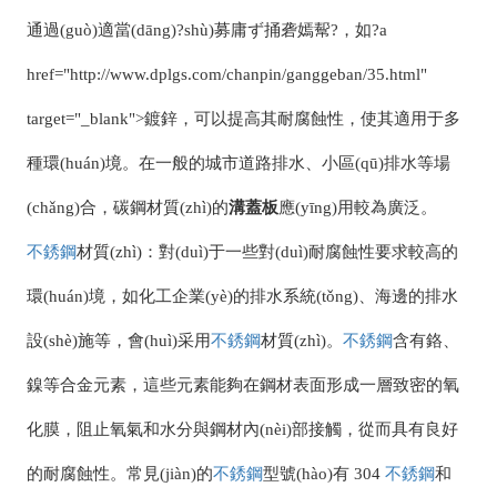
通過(guò)適當(dāng)?shù)募庸ず捅砻嫣幚?，如?a
href="http://www.dplgs.com/chanpin/ganggeban/35.html"
target="_blank">鍍鋅，可以提高其耐腐蝕性，使其適用于多
種環(huán)境。在一般的城市道路排水、小區(qū)排水等場
(chǎng)合，碳鋼材質(zhì)的
溝蓋板
應(yīng)用較為廣泛。
不銹鋼
材質(zhì)：對(duì)于一些對(duì)耐腐蝕性要求較高的
環(huán)境，如化工企業(yè)的排水系統(tǒng)、海邊的排水
設(shè)施等，會(huì)采用
不銹鋼
材質(zhì)。
不銹鋼
含有鉻、
鎳等合金元素，這些元素能夠在鋼材表面形成一層致密的氧
化膜，阻止氧氣和水分與鋼材內(nèi)部接觸，從而具有良好
的耐腐蝕性。常見(jiàn)的
不銹鋼
型號(hào)有 304
不銹鋼
和