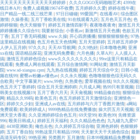
天天天天天天天天天天天天婷婷婷
|
久久久GOGO无码啪啪艺术
|
4399在
线日本A片
|
免费人成视频19674不收费
|
五月婷婷久久爱
|
婷婷在线午夜
|
日产精品一线二线三线芒果
|
97日日碰碰
|
99愛国产
|
在线看AV
|
综合图区
激情
|
久操香蕉
|
五月丁香欧美在线
|
91在线观看九区
|
五月色天五月色
|
色
婷婷狠狠
|
色天天狠狠干
|
婷婷五月激情四射手
|
夜夜噜夜夜奇
|
激情五月天
婷婷播播久久综合91
|
我要射综合
|
小香蕉av
|
新激情五月天色播
|
色欲五月
丁香
|
五月丁香无码视频
|
www.久操
|
开心四房播播
|
狠狠狠狠狠狠色
|
97热
这里精品在线视频
|
色五月色五天色情网
|
五月天堂婷婷
|
五月婷五月婷伊
人伊人五月婷
|
97久久久
|
天天AV导航网
|
久久9热好
|
日本噜噜色网
|
亚洲
xx在线
|
国语精品探花
|
亚洲无码免费看
|
六月色播
|
久草A片
|
人人摸人人
搞
|
激情五月婷婷色综合
|
www久久久久久久久久久
|
99re这里只有精品在
线观看
|
免费成人网在线观看
|
五月综合激情网
|
91网站黄
|
激情五月天影
院
|
www.sd-xiangsu.cpm
|
九九热在线视频
|
婷婷五月天综合中文
|
日韩小视
频在线99
|
蜜臀av粉嫩av懂色av
|
久久永久视频
|
色噜噜狠狠色综无码久久
合欧美
|
中文字幕簧片
|
www,99色
|
久热黄色
|
爱草视频在线
|
9l久久久视频
|
色五月天丁香婷婷
|
综合五月天亚洲婷婷
|
六月成人网
|
热99只有里视频
|
日
韩美女在线视频19
|
五月丁香六月天
|
天天肏视频
|
99精品偷自拍
|
狠狠综合
网
|
精品久久99码
|
欧美色五月
|
色五月婷婷五月天激情综合
|
亚洲情色一
区
|
婷婷欠久少妇
|
亚洲成人av在线
|
五月婷婷与六月丁香图片激情
|
a网站
免费观看
|
欧美婷婷成人
|
9999热精品在线免费播放
|
操大屄五月天视频
|
亚
洲天堂大香蕉
|
久久亚洲婷婷综合色五月
|
69天堂99
|
欧美色99
|
先锋资源
996
|
殴美日韩成人
|
婷婷五月天福利
|
久久久精品色色色
|
九九碰九九爱97
超
|
4438亚洲欧美
|
俺也去色
|
久久婷婷五月综合啪
|
亚洲色婷婷
|
色狠狠婷
婷
|
五月丁香自拍
|
99热这里只有精品1998
|
天天射天天干天插色综合
|
最新
高清无码专区
|
99热亚洲
|
另类图片 五月激情
|
日本99视频精品免费播放
|