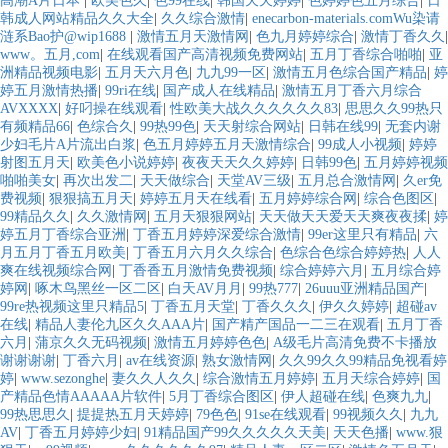
高潮A片日本
|
欧美色久
|
色99在线
|
韩国天天婷婷
|
色婷婷色五月综合
|
日
韩成人网站精品久久大全
|
久久综合激情
|
enecarbon-materials.comWu染请
涟系Bao护@wip1688
|
激情五月天激情网
|
色九月婷婷综合
|
激情丁香久久
|
www。五月,com
|
在线观看国产高清视频免费网站
|
五月丁香综合啪啪
|
亚
洲精品视频电影
|
五月天六月色
|
九九99一区
|
激情五月色综合国产精品
|
婷
婷五月激情热播
|
99ri在线
|
国产成人在线精品
|
激情五月丁香六月综合
AVXXXX
|
好叼操在线观看
|
性欧美大战久久久久久久83
|
思思久久99热只
有频精品66
|
色综合久
|
99热99色
|
天天射综合网站
|
日韩在线99
|
无套内谢
少妇毛片A片流出白浆
|
色五月婷婷五月天激情综合
|
99成人小视频
|
婷婷
射图五月天
|
欧美色小说婷婷
|
夜夜天天久久婷婷
|
日韩99色
|
五月婷婷视频
啪啪美女
|
再次出发二
|
天天做综合
|
天堂AV三级
|
五月总合激情网
|
久er免
费视频
|
狠狠搞五月天
|
婷婷五月天在线看
|
五月婷婷综合网
|
综合色图区
|
99精品久久
|
久久激情网
|
五月天狠狠网站
|
天天做天天爱天天爽夜夜揉
|
婷
婷五月丁香综合亚洲
|
丁香五月婷婷深爱综合激情
|
99er这里只有精品
|
六
月五月丁香五月欧美
|
丁香五月六月久久综合
|
色综合色综合婷婷热
|
人人
爽在线视频综合网
|
丁香香五月激情免费视频
|
综合婷婷六月
|
五月综合婷
婷网
|
啄木鸟黑丝一区二区
|
白天AV月月
|
99热777
|
26uuu亚洲精品国产
|
99re热视频这里只精品5
|
丁香五月天堂
|
丁香久久久
|
伊久久婷婷
|
超碰av
在线
|
精品人妻伦九区久久AAA片
|
国产精产国品一二三在观看
|
五月丁香
六月
|
蒲京久久无码视频
|
激情五月婷婷色色
|
A级毛片高清免费不卡播放
谢谢谢谢
|
丁香六月
|
av在线资源
|
熟女激情网
|
久久99久久99精品免视看婷
婷
|
www.sezonghe
|
妻久久人久久
|
综合激情五月婷婷
|
五月天综合婷婷
|
国
产精品色情AAAAA片软件
|
5月丁香综合图区
|
伊人超碰在线
|
色爽九九
|
99热思思久
|
提提热五月天婷婷
|
79色色
|
91se在线观看
|
99视频久久
|
九九
AV
|
丁香五月婷婷少妇
|
91精品国产99久久久久久天美
|
天天色播
|
www.狠