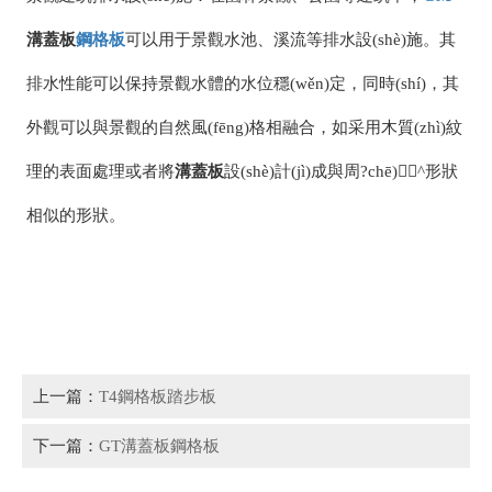
溝蓋板
鋼格板
可以用于景觀水池、溪流等排水設(shè)施。其
排水性能可以保持景觀水體的水位穩(wěn)定，同時(shí)，其
外觀可以與景觀的自然風(fēng)格相融合，如采用木質(zhì)紋
理的表面處理或者將
溝蓋板
設(shè)計(jì)成與周?chē)^形狀
相似的形狀。
上一篇：
T4鋼格板踏步板
下一篇：
GT溝蓋板鋼格板