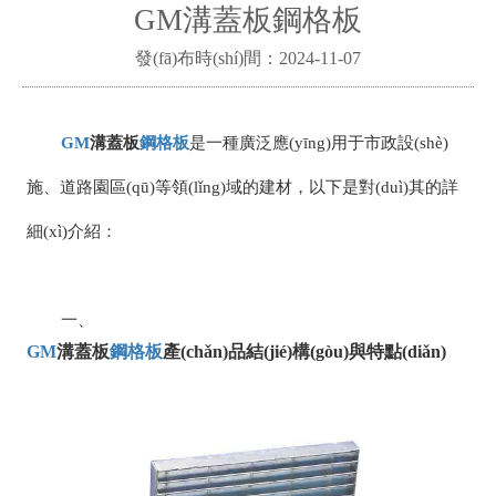
GM溝蓋板鋼格板
發(fā)布時(shí)間：2024-11-07
GM
溝蓋板
鋼格板
是一種廣泛應(yīng)用于市政設(shè)
施、道路園區(qū)等領(lǐng)域的建材，以下是對(duì)其的詳
細(xì)介紹：
一、
GM
溝蓋板
鋼格板
產(chǎn)品結(jié)構(gòu)與特點(diǎn)