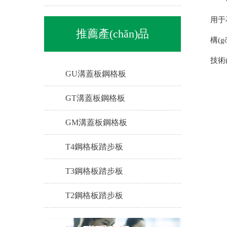
用于石
推薦產(chǎn)品
構(g
技術
GU溝蓋板鋼格板
GT溝蓋板鋼格板
GM溝蓋板鋼格板
T4鋼格板踏步板
T3鋼格板踏步板
T2鋼格板踏步板