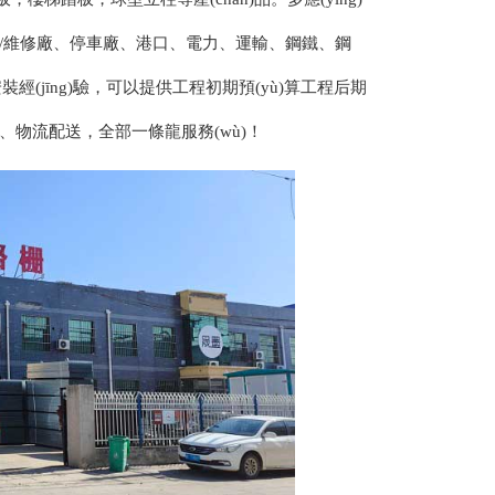
修廠、停車廠、港口、電力、運輸、鋼鐵、鋼
(jīng)驗，可以提供工程初期預(yù)算工程后期
處理、物流配送，全部一條龍服務(wù)！