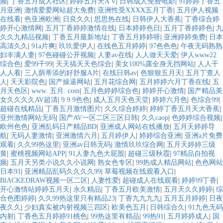
频
|
丁香五月成人社区
|
婷婷五月天A V
|
日韩成人免费电影
|
91婷婷丁香五
月亚洲
|
激情爱爱网站超大免费
|
亚洲性受XXXX五月丁香
|
五月伊人视频
在线看
|
色亚洲欧洲
|
日良久久
|
思思热在线
|
日韩伊人大香蕉
|
丁香综合婷
婷开心激情网
|
五月丁香婷婷激情在线
|
日本婷婷色日
|
五月丁香婷婷色
|
九
久久九精品视频
|
丁香五月最新地址
|
丁香五月婷婷呀
|
亚洲婷婷免费
|
日本
高清久久
|
91a片爽
|
玖玖爱伊人
|
在线色五月婷婷
|
97色色色
|
午夜无码熟熟
妇丰满人妻
|
97色碰碰公开视频
|
人妻av在线
|
人人做天天爱
|
伊人www22
综合色
|
爱99干99
|
天天搞天天色综合
|
美女100%露全身无挡网站
|
人人干
人人看
|
三人荫蒂添的好舒服A片
|
在线日韩av
|
色狠狠五月天
|
五月丁查人
人
|
天天影院色
|
国产操逼网站
|
五月花综合网
|
五月婷婷六月丁香在线
|
五
月天色区
|
www. 五月. com
|
五月色婷婷综合色
|
婷婷开心激情
|
国产精品美
女久久久久AV超清
|
9 9 9色色
|
成人五月天色天堂
|
婷婷六月色
|
色综合99
|
超碰在线精品
|
丁香五月激情图片
|
久久综合婷婷
|
婷婷丁香五月天大香蕉
|
亚州激情网站无码
|
国产AV一区二区三区日韩
|
久久caop
|
色婷婷综合视频
|
欧州色色
|
亚洲乱码日产精品BD
|
亚洲成人网站在线播放
|
五月天婷婷导
航
|
无码人妻激情
|
亚洲激情六月
|
五月婷伊人
|
婷婷综合亚洲
|
亚洲a片免费
观看
|
久久99热这里
|
亚洲av日韩无码
|
激情玖玖综合网
|
五月天婷婷三级
黄
|
蜜桃视频网站APP
|
91人妻九色大屁股
|
超碰三级秋霞
|
97精品自拍视
频
|
五月天另类小说久久小说网
|
熟女色专区
|
99热成人精品网站
|
色色网站
日本91
|
亚洲精品乱码久久久久99
|
草莓视频在线观看入口
|
BlACKEDRAW视频一区二区
|
人妻性爱
|
超碰成人在线观看
|
婷婷99丁香
|
开心激情站婷婷五月天
|
永久精品
|
丁香五月欧美激情
|
五月天久久婷婷
|
综
合色图婷婷
|
久久99热这里只有精品23
|
丁香九九九九
|
五月五月婷婷
|
日夜
夜久久
|
少妇真实被内射视频三四区
|
欧美色五月
|
日韩综合久
|
91九色无码
内射
|
丁香色五月婷婷91桃色
|
99热这里有精品
|
99热91
|
五月婷婷成人
|
国