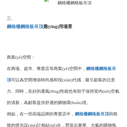
三、
鋼格柵
鋼格板
吊頂
應(yīng)用場景
商業(yè)空間：
在商場、超市、專賣店等商業(yè)空間中，
鋼格柵
鋼格板
吊
頂
可以為空間增添時尚感和現(xiàn)代感，吸引顧客的注意
力。同時，良好的通風(fēng)性能也有助于保持室內(nèi)空氣
的清新，為顧客提供舒適的購物環(huán)境。
例如，在一些高端品牌的專賣店中，
鋼格柵
鋼格板
吊頂
與精
致的燈光設(shè)計相結(jié)合，營造出奢華、大氣的購物氛