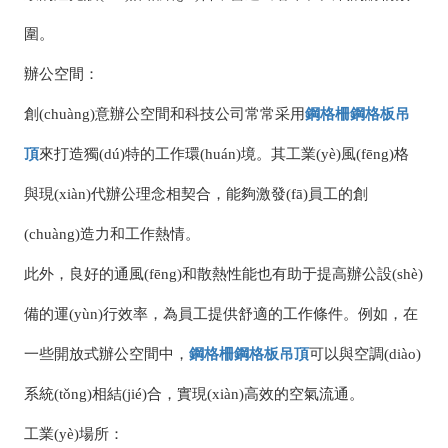
圍。
辦公空間：
創(chuàng)意辦公空間和科技公司常常采用
鋼格柵
鋼格板
吊
頂
來打造獨(dú)特的工作環(huán)境。其工業(yè)風(fēng)格
與現(xiàn)代辦公理念相契合，能夠激發(fā)員工的創
(chuàng)造力和工作熱情。
此外，良好的通風(fēng)和散熱性能也有助于提高辦公設(shè)
備的運(yùn)行效率，為員工提供舒適的工作條件。例如，在
一些開放式辦公空間中，
鋼格柵
鋼格板
吊頂
可以與空調(diào)
系統(tǒng)相結(jié)合，實現(xiàn)高效的空氣流通。
工業(yè)場所：