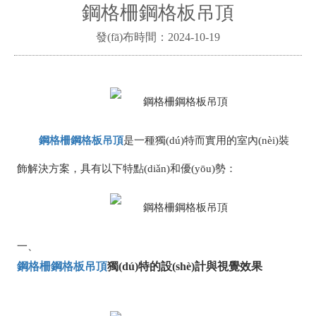
鋼格柵鋼格板吊頂
發(fā)布時間：2024-10-19
鋼格柵
鋼格板
吊頂
是一種獨(dú)特而實用的室內(nèi)裝
飾解決方案，具有以下特點(diǎn)和優(yōu)勢：
一、
鋼格柵
鋼格板
吊頂
獨(dú)特的設(shè)計與視覺效果