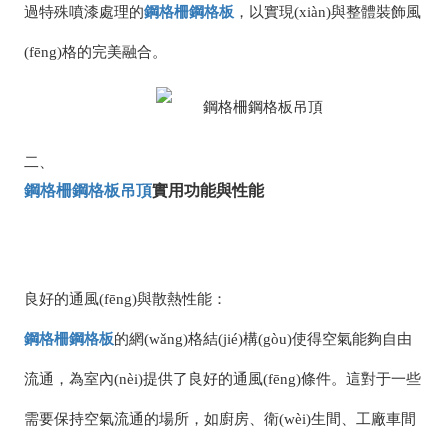
過特殊噴漆處理的
鋼格柵
鋼格板
，以實現(xiàn)與整體裝飾風
(fēng)格的完美融合。
二、
鋼格柵
鋼格板
吊頂
實用功能與性能
良好的通風(fēng)與散熱性能：
鋼格柵
鋼格板
的網(wǎng)格結(jié)構(gòu)使得空氣能夠自由
流通，為室內(nèi)提供了良好的通風(fēng)條件。這對于一些
需要保持空氣流通的場所，如廚房、衛(wèi)生間、工廠車間