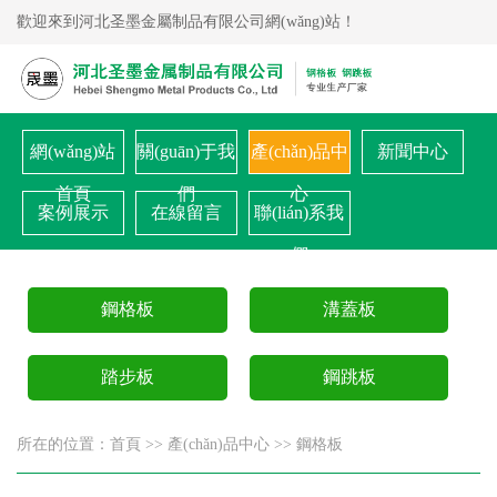
歡迎來到河北圣墨金屬制品有限公司網(wǎng)站！
網(wǎng)站
關(guān)于我
產(chǎn)品中
新聞中心
首頁
們
心
案例展示
在線留言
聯(lián)系我
們
鋼格板
溝蓋板
踏步板
鋼跳板
所在的位置：
首頁
>>
產(chǎn)品中心
>>
鋼格板