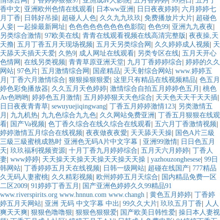
情综合网
|
丁香婷婷狠狠97
|
亚洲成av人影院
|
五月香婷婷
|
99热日
|
五月丁
香中文
|
亚洲欧州色情在线观看
|
日本ww亚洲
|
日日夜夜婷婷
|
六月婷婷七
月丁香
|
日韩好吊操
|
超碰人人色
|
久久九九玖玖
|
免费播放片大片
|
超碰色
人妾
|
一起操最新网址
|
色色色色色色色色色影院
|
色色99
|
亚洲九九夜夜
|
另类综合激情
|
97欧美在线
|
青青在线观看视频在线高清完整版
|
夜夜操,天
天撸
|
五月丁香五月天现场视频
|
五月天另类综合网
|
久久婷婷成人视频
|
天
天舔天天插天天爱
|
久热9
|
成人网址在线观看
|
另类专区在线
|
五月天开心
色情网
|
在线另类视频
|
青青草原亚洲天堂
|
九月丁香婷婷综合
|
婷婷的久久
网站
|
97色片
|
五月激情综合网
|
国産精品
|
天天射综合网站
|
www.婷婷五
月
|
丁香六月激情综合
|
狠狠操狠狠爱
|
这里只有精品在线视频精品
|
色五月
婷色彩免播放器
|
久久五月天色婷婷
|
激情综合自拍五月婷婷色五月
|
桃色
Av色哟哟
|
婷婷色五月激情
|
五月婷婷狠天天色综合
|
天天色天天干天天插
|
日日夜夜青青草
|
sewuyuejiqingwang
|
丁香五月婷婷激情123
|
另类激情五
月
|
九九机热
|
九九色综合九九色
|
久久网站免费亚洲
|
丁香五月狠狠在线观
看
|
国产Va视频
|
色丁香久综合在线久综合在线观看
|
五六月丁香激情视频
|
婷婷激情五月综合在线视频
|
夜夜做夜夜愛
|
天天舔天天操
|
国色A片三級
三級三級蜜桃成熟时 亚洲色无码A片中文字幕
|
亚洲99激情
|
日日色五月
天
|
玖玖福利视频资源
|
十月丁香九月婷婷综合
|
五月天六月婷婷
|
丁香人
妻
|
www婷婷
|
天天操天天操天天操天天操天天操
|
yazhouzonghesese
|
99日
韩网站
|
丁香婷婷五月天在线视频
|
日韩一级网站
|
超碰在线国产
|
777精品
久无码人妻蜜桃
|
久久精彩视频
|
欧州婷婷五月天综合
|
国内精品免费一区
二区2009
|
91婷婷丁香五月
|
国产亚洲色婷婷久久99精品91
www.riverspirits.org www.hnnun.com www.changh
|
黄色五月婷婷
|
丁香婷
婷五月天网站
|
亚洲 无码 中文字幕 中出
|
99久久大片
|
玖玖五月丁香
|
人人
爽天天爽
|
狠狠色噜噜狠
|
狠狠色狠狠爱
|
国产欧美日韩性爱
|
操日本人妻视