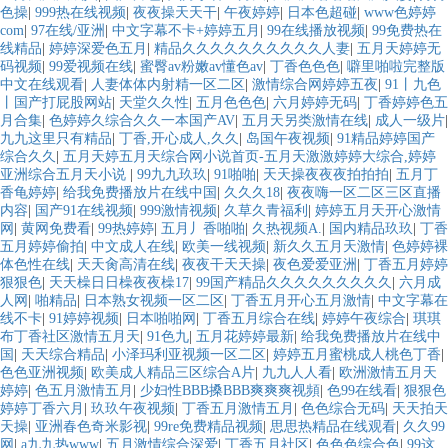
色操
|
999热在线视频
|
夜夜操天天干
|
午夜婷婷
|
日本色超碰
|
www色婷婷
com
|
97在线/亚洲
|
中文字幕不卡+婷婷五月
|
99在线播放视频
|
99免费热在
线精品
|
婷婷深爱色五月
|
精品久久久久久久久久久久人妻
|
五月天婷婷无
码视频
|
99爱视频在线
|
蜜臀av粉嫩av懂色av
|
丁香色色色
|
噼里啪啦完整版
中文在线观看
|
人妻体体内射精一区二区
|
激情综合网婷婷五夜
|
91丨九色
丨国产打屁股网站
|
天堂久久性
|
五月色色色
|
六月婷婷无码
|
丁香婷婷色五
月合集
|
色婷婷久综合久久一本国产AV
|
五月天另类激情在线
|
成人一级片
|
九九这里只有精品
|
丁香,开心成人,久久
|
岛国午夜视频
|
91精品婷婷国产
综合久久
|
五月天婷五月天综合网小说首页-五月天激激婷婷大综合,婷婷
亚洲综合五月天小说
|
99九九玖玖
|
91啪啪
|
天天操夜夜夜拍拍拍
|
五月丁
香龟婷婷
|
给我免费播放片在线中国
|
久久久18
|
夜夜嗨一区二区三区直播
内容
|
国产91在线视频
|
999激情视频
|
久草久青福利
|
婷婷五月天开心激情
网
|
黄网免费看
|
99热婷婷
|
五月丿香啪啪
|
久热视频A.
|
国内精品玖玖
|
丁香
五月婷婷偷拍
|
中文成人在线
|
欧美一线视频
|
新久久五月天激情
|
色婷婷裸
体色性在线
|
天天肏高清在线
|
夜夜干天天操
|
夜色爱爱亚洲
|
丁香五月婷婷
狠狠色
|
天天橾日日橾夜夜橾17
|
99国产精品久久久久久久久久久
|
六月成
人网
|
啪精品
|
日本熟女视频一区二区
|
丁香五月开心五月激情
|
中文字幕在
线不卡
|
91婷婷视频
|
日本啪啪网
|
丁香五月综合在线
|
婷婷午夜综合
|
琪琪
布丁香社区激情五月天
|
91色九
|
五月花婷婷最新
|
给我免费播放片在线中
国
|
天天综合精品
|
小泽玛利亚视频一区二区
|
婷婷五月蜜桃成人桃色丁香
|
色色亚洲视频
|
欧美成人精品三区综合A片
|
九九人人看
|
欧洲激情五月天
婷婷
|
色五月激情五月
|
少妇性BBB搡BBB爽爽爽视頻
|
色99在线看
|
狠狠色
婷婷丁香六月
|
玖玖午夜视频
|
丁香五月激情五月
|
色色综合无码
|
天天拍天
天操
|
亚洲春色奇米影视
|
99re免费精品视频
|
思思热精品在线观看
|
久久99
网
|
a九九热www
|
五月激情综合深爱
|
丁香五月社区
|
色色色综合色
|
99这