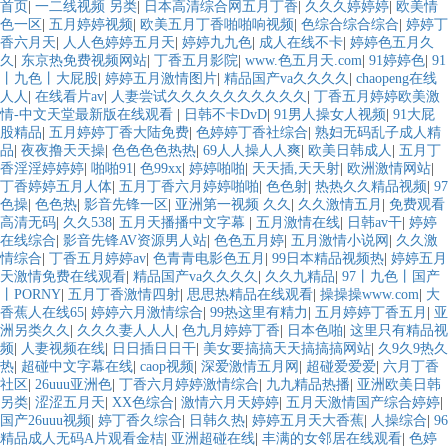
首页
|
一二线视频 另类
|
日本高清综合网五月丁香
|
久久久婷婷婷
|
欧美情
色一区
|
五月婷婷视频
|
欧美五月丁香啪啪响视频
|
色综合综合综合
|
婷婷丁
香六月天
|
人人色婷婷五月天
|
婷婷九九色
|
成人在线不卡
|
婷婷色五月久
久
|
东京热免费视频网站
|
丁香五月影院
|
www.色五月天.com
|
91婷婷色
|
91
丨九色丨大屁股
|
婷婷五月激情图片
|
精品国产va久久久久
|
chaopeng在线
人人
|
在线看片av
|
人妻尝试久久久久久久久久久久
|
丁香五月婷婷欧美激
情-中文天堂最新版在线观看
|
日韩不卡DvD
|
91男人操女人视频
|
91大屁
股精品
|
五月婷婷丁香大陆免费
|
色婷婷丁香社综合
|
熟妇无码乱子成人精
品
|
夜夜撸天天操
|
色色色色热热
|
69人人操人人爽
|
欧美日韩成人
|
五月丁
香淫淫婷婷婷
|
啪啪91
|
色99xx
|
婷婷啪啪
|
天天插,天天射
|
欧洲激情网站
|
丁香婷婷五月人体
|
五月丁香六月婷婷啪啪
|
色色射
|
热热久久精品视频
|
97
色操
|
色色热
|
影音先锋一区
|
亚洲第一视频 久久
|
久久激情五月
|
免费观看
高清无码
|
久久538
|
五月天播播中文字幕
|
五月激情在线
|
日韩av干
|
婷婷
在线综合
|
影音先锋AV资源男人站
|
色色五月婷
|
五月激情小说网
|
久久激
情综合
|
丁香五月婷婷av
|
色青青电影色五月
|
99日本精品视频热
|
婷婷五月
天激情免费在线观看
|
精品国产va久久久久
|
久久九精品
|
97丨九色丨国产
丨PORNY
|
五月丁香激情四射
|
思思热精品在线观看
|
操操操www.com
|
大
香蕉人在线65
|
婷婷六月激情综合
|
99热这里有精力
|
五月婷婷丁香五月
|
亚
洲另类久久
|
久久久妻人人人
|
色九月婷婷丁香
|
日本色啪
|
这里只有精品视
频
|
人妻视频在线
|
日日插日日干
|
美女要搞搞天天搞搞搞网站
|
久9久9热久
热
|
超碰中文字幕在线
|
caop视频
|
深爱激情五月网
|
超碰爱爱爱
|
六月丁香
社区
|
26uuu亚洲色
|
丁香六月婷婷激情综合
|
九九精品热播
|
亚洲欧美日韩
另类
|
涩涩五月天
|
XX色综合
|
激情六月天婷婷
|
五月天激情国产综合婷婷
|
国产26uuu视频
|
婷丁香久综合
|
日韩久热
|
婷婷五月天大香蕉
|
人操综合
|
96
精品成人无码A片观看金桔
|
亚洲超碰在线
|
丰满的女邻居在线观看
|
色婷