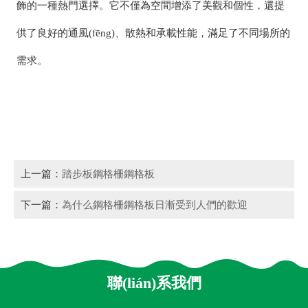
飾的一種熱門選擇。它不僅為空間增添了美觀和個性，還提
供了良好的通風(fēng)、散熱和承載性能，滿足了不同場所的
需求。
上一篇：
踏步板鋼格柵鋼格板
下一篇：
為什么鋼格柵鋼格板日漸受到人們的歡迎
聯(lián)系我們