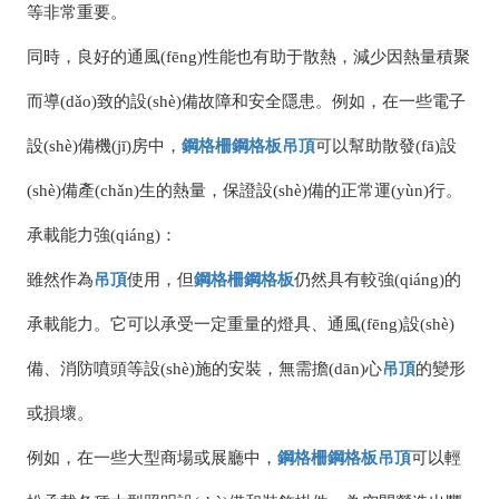
等非常重要。
同時，良好的通風(fēng)性能也有助于散熱，減少因熱量積聚
而導(dǎo)致的設(shè)備故障和安全隱患。例如，在一些電子
設(shè)備機(jī)房中，
鋼格柵
鋼格板
吊頂
可以幫助散發(fā)設
(shè)備產(chǎn)生的熱量，保證設(shè)備的正常運(yùn)行。
承載能力強(qiáng)：
雖然作為
吊頂
使用，但
鋼格柵
鋼格板
仍然具有較強(qiáng)的
承載能力。它可以承受一定重量的燈具、通風(fēng)設(shè)
備、消防噴頭等設(shè)施的安裝，無需擔(dān)心
吊頂
的變形
或損壞。
例如，在一些大型商場或展廳中，
鋼格柵
鋼格板
吊頂
可以輕